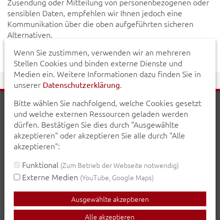
Zusendung oder Mitteilung von personenbezogenen oder
sensiblen Daten, empfehlen wir Ihnen jedoch eine
Kommunikation über die oben aufgeführten sicheren
Alternativen.
Wenn Sie zustimmen, verwenden wir an mehreren
Stellen Cookies und binden externe Dienste und
Medien ein. Weitere Informationen dazu finden Sie in
unserer
.
Datenschutzerklärung
Bitte wählen Sie nachfolgend, welche Cookies gesetzt
Erklärung zur Barrierefreiheit
Impressum
und welche externen Ressourcen geladen werden
Datenschutzerklärung
dürfen. Bestätigen Sie dies durch "Ausgewählte
akzeptieren" oder akzeptieren Sie alle durch "Alle
Teilen Sie diese Seite mit Ihren Bekannten:
akzeptieren":
teilen
teilen
posten
mail
Funktional
(Zum Betrieb der Webseite notwendig)
Externe Medien
(YouTube, Google Maps)
Seite drucken
Ausgewählte akzeptieren
Alle akzeptieren